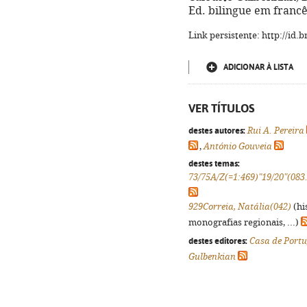
Ed. bilingue em franc
Link persistente: http://id
ADICIONAR À LISTA
VER TÍTULOS
destes autores:
Rui A. Pereira
,
António Gouveia
destes temas:
73/75A/Z(=1:469)"19/20"(083
929Correia, Natália(042)
(hi
monografias regionais, ...)
destes editores:
Casa de Portu
Gulbenkian