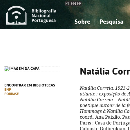
PT
EN
FR
Sobre
Pesquisa
Sobre a Bibliografia Nacional
Simples
Conhecimento, Informação...
Conhecimento, Informação...
Combinada
A
Ciências sociais...
Ciências sociais...
Arte, desporto...
Arte, desporto...
Natália Cor
ENCONTRAR EM BIBLIOTECAS
Natália Correia, 1923-
BNP
atlante
: exposição de 
PORBASE
Natália Correia
=
Natál
poétique autour de la 
Hommage à Natália Co
coord. Ana Paixão, Pau
Paris : Casa de Portug
Calouste Gulbenkian, D.L.