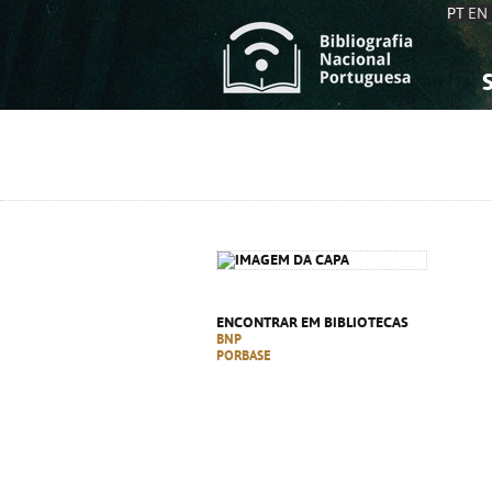
PT
EN
S
S
C
C
C
C
A
A
ENCONTRAR EM BIBLIOTECAS
BNP
PORBASE