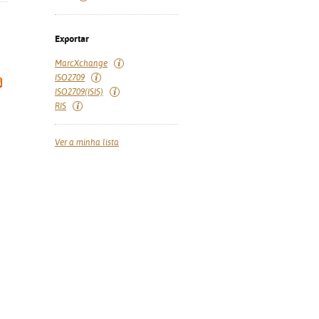
Exportar
MarcXchange
ISO2709
ISO2709(ISIS)
RIS
Ver a minha lista