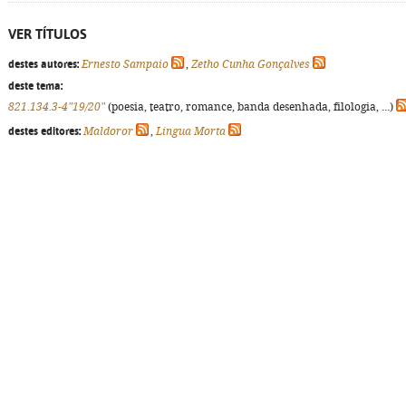
VER TÍTULOS
destes autores:
Ernesto Sampaio
,
Zetho Cunha Gonçalves
deste tema:
821.134.3-4"19/20"
(poesia, teatro, romance, banda desenhada, filologia, ...)
destes editores:
Maldoror
,
Língua Morta