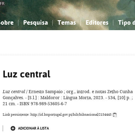
FR
Sobre
Pesquisa
Temas
Editores
Tipo 
obre a Bibliografia Nacional
imples
onhecimento, Informação...
onhecimento, Informação...
Combinada
A minha lista
Como utilizar
Filosofia, psicologia...
Filosofia, psicologia...
Perguntas frequente
iências sociais...
iências sociais...
Ciências exatas e naturais...
Ciências exatas e naturais...
rte, desporto...
rte, desporto...
Literatura, linguística...
Literatura, linguística...
Luz central
Luz central
/ Ernesto Sampaio ; org., introd. e notas Zetho Cunha
Gonçalves. - [S.l.] : Maldoror : Língua Morta, 2023. - 534, [10] p. ;
21 cm. - ISBN 978-989-53605-6-7
Link persistente: http://id.bnportugal.gov.pt/bib/bibnacional/2154445
ADICIONAR À LISTA