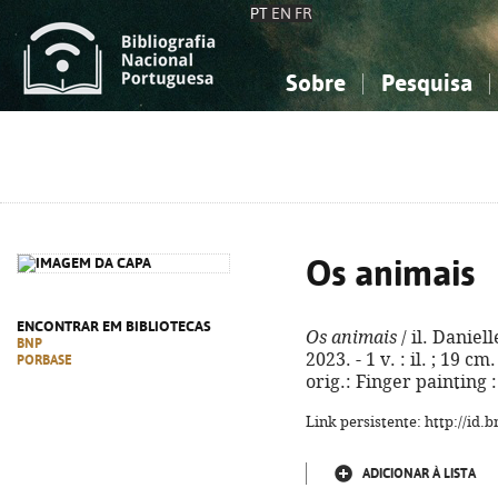
PT
EN
FR
Sobre
Pesquisa
Sobre a Bibliografia Nacional
Simples
Conhecimento, Informação...
Conhecimento, Informação...
Combinada
A
Ciências sociais...
Ciências sociais...
Arte, desporto...
Arte, desporto...
Os animais
ENCONTRAR EM BIBLIOTECAS
Os animais
/ il. Daniel
BNP
2023. - 1 v. : il. ; 19 c
PORBASE
orig.: Finger painting 
Link persistente: http://id
ADICIONAR À LISTA