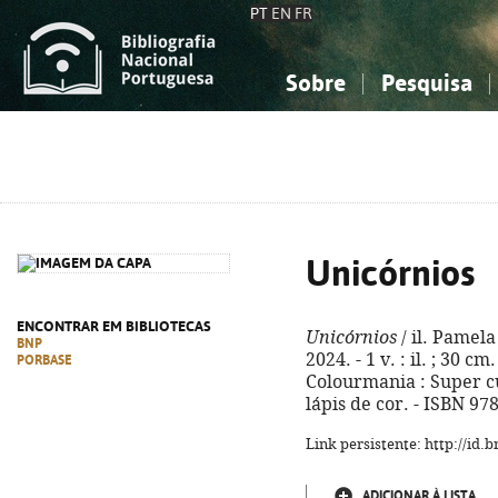
PT
EN
FR
Sobre
Pesquisa
Sobre a Bibliografia Nacional
Simples
Conhecimento, Informação...
Conhecimento, Informação...
Combinada
A
Ciências sociais...
Ciências sociais...
Arte, desporto...
Arte, desporto...
Unicórnios
ENCONTRAR EM BIBLIOTECAS
Unicórnios
/ il. Pamela
BNP
2024. - 1 v. : il. ; 30 cm
PORBASE
Colourmania : Super cu
lápis de cor. - ISBN 97
Link persistente: http://id
ADICIONAR À LISTA