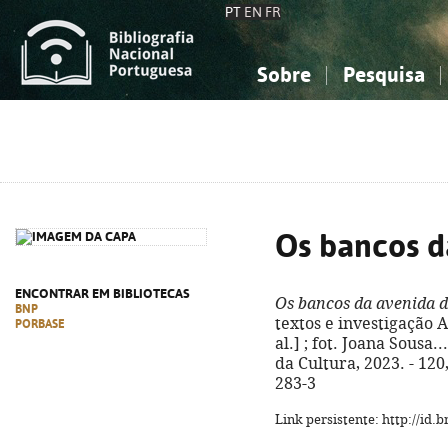
PT
EN
FR
Sobre
Pesquisa
Sobre a Bibliografia Nacional
Simples
Conhecimento, Informação...
Conhecimento, Informação...
Combinada
A
Ciências sociais...
Ciências sociais...
Arte, desporto...
Arte, desporto...
Os bancos d
ENCONTRAR EM BIBLIOTECAS
Os bancos da avenida 
BNP
textos e investigação 
PORBASE
al.] ; fot. Joana Sousa..
da Cultura, 2023. - 120,
283-3
Link persistente: http://id