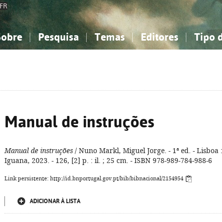
FR
Sobre
Pesquisa
Temas
Editores
Tipo 
obre a Bibliografia Nacional
imples
onhecimento, Informação...
onhecimento, Informação...
Combinada
A minha lista
Como utilizar
Filosofia, psicologia...
Filosofia, psicologia...
Perguntas frequente
iências sociais...
iências sociais...
Ciências exatas e naturais...
Ciências exatas e naturais...
rte, desporto...
rte, desporto...
Literatura, linguística...
Literatura, linguística...
Manual de instruções
Manual de instruções
/ Nuno Markl, Miguel Jorge. - 1ª ed. - Lisboa 
Iguana, 2023. - 126, [2] p. : il. ; 25 cm. - ISBN 978-989-784-988-6
Link persistente: http://id.bnportugal.gov.pt/bib/bibnacional/2154954
ADICIONAR À LISTA