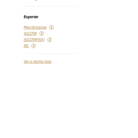
Exportar
MarcXchange
ISO2709
ISO2709(ISIS)
RIS
Ver a minha lista