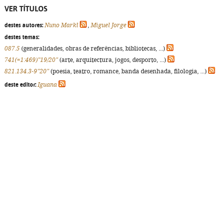
VER TÍTULOS
destes autores:
Nuno Markl
,
Miguel Jorge
destes temas:
087.5
(generalidades, obras de referências, bibliotecas, ...)
741(=1:469)"19/20"
(arte, arquitectura, jogos, desporto, ...)
821.134.3-9"20"
(poesia, teatro, romance, banda desenhada, filologia, ...)
deste editor:
Iguana