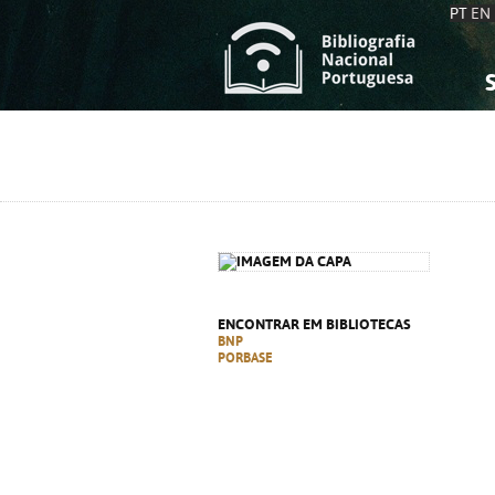
PT
EN
S
S
C
C
C
C
A
A
ENCONTRAR EM BIBLIOTECAS
BNP
PORBASE