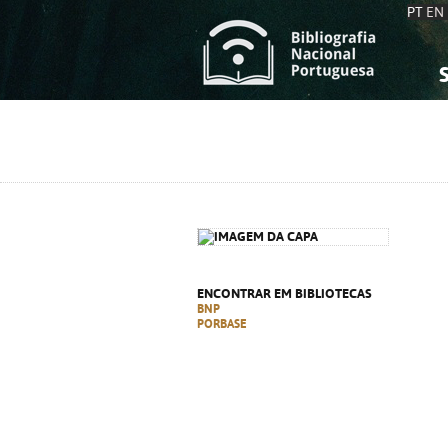
PT
EN
S
S
C
C
C
C
A
A
ENCONTRAR EM BIBLIOTECAS
BNP
PORBASE