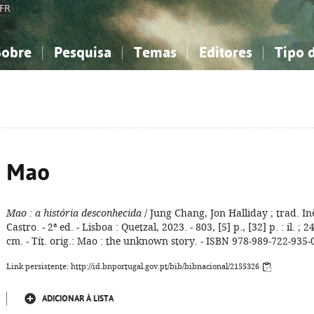
FR
Sobre
Pesquisa
Temas
Editores
Tipo 
obre a Bibliografia Nacional
imples
onhecimento, Informação...
onhecimento, Informação...
Combinada
A minha lista
Como utilizar
Filosofia, psicologia...
Filosofia, psicologia...
Perguntas frequente
iências sociais...
iências sociais...
Ciências exatas e naturais...
Ciências exatas e naturais...
rte, desporto...
rte, desporto...
Literatura, linguística...
Literatura, linguística...
Mao
Mao
: a história desconhecida
/ Jung Chang, Jon Halliday ; trad. In
Castro. - 2ª ed. - Lisboa : Quetzal, 2023. - 803, [5] p., [32] p. : il. ; 2
cm. - Tít. orig.: Mao : the unknown story. - ISBN 978-989-722-935-
Link persistente: http://id.bnportugal.gov.pt/bib/bibnacional/2155326
ADICIONAR À LISTA