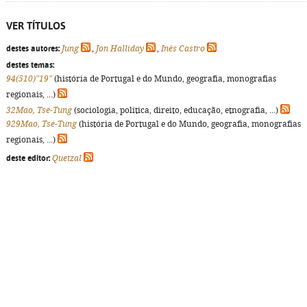
VER TÍTULOS
destes autores:
Jung
,
Jon Halliday
,
Inês Castro
destes temas:
94(510)"19"
(história de Portugal e do Mundo, geografia, monografias
regionais, ...)
32Mao, Tsé-Tung
(sociologia, política, direito, educação, etnografia, ...)
929Mao, Tsé-Tung
(história de Portugal e do Mundo, geografia, monografias
regionais, ...)
deste editor:
Quetzal