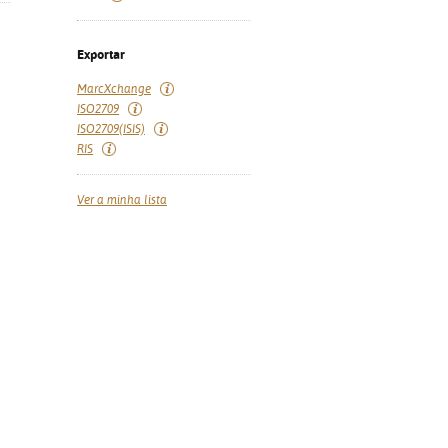
Exportar
MarcXchange
ISO2709
ISO2709(ISIS)
RIS
Ver a minha lista