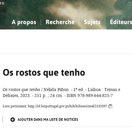
FR
A propos
Recherche
Sujets
Éditeur
a Bibliographie Nationale
imple
onnaissance, Information...
onnaissance, Information...
Avancée
Mes notices
Comment utiliser
Philosophie, psychologie...
Philosophie, psychologie...
Aide - FAQ
ciences sociales...
ciences sociales...
Mathématiques, sciences
Mathématiques, sciences
rts, sport...
rts, sport...
naturelles...
Littérature, linguistique...
naturelles...
Littérature, linguistique...
Os rostos que tenho
Os rostos que tenho
/ Nélida Piñon. - 1ª ed. - Lisboa : Temas e
Debates, 2023. - 251 p. ; 24 cm. - ISBN 978-989-644-825-7
Lien persistant: http://id.bnportugal.gov.pt/bib/bibnacional/2155397
AJOUTER DANS MA LISTE DE NOTICES