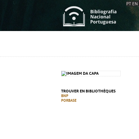
PT
EN
L
S
C
C
S
S
A
A
TROUVER EN BIBLIOTHÈQUES
BNP
PORBASE