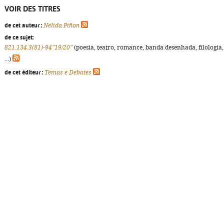
VOIR DES TITRES
de cet auteur :
Nélida Piñon
de ce sujet:
821.134.3(81)-94"19/20"
(poesia, teatro, romance, banda desenhada, filologia,
...)
de cet éditeur :
Temas e Debates