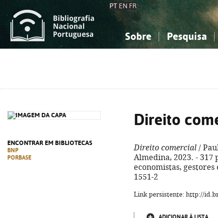
PT
EN
FR
Sobre
Pesquisa
Sobre a Bibliografia Nacional
Simples
Conhecimento, Informação...
Conhecimento, Informação...
Combinada
A
Ciências sociais...
Ciências sociais...
Arte, desporto...
Arte, desporto...
Direito come
ENCONTRAR EM BIBLIOTECAS
Direito comercial
/ Pau
BNP
Almedina, 2023. - 317 p
PORBASE
economistas, gestores 
1551-2
Link persistente: http://id
ADICIONAR À LISTA