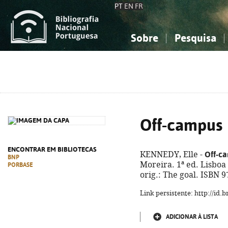
PT
EN
FR
Sobre
Pesquisa
Sobre a Bibliografia Nacional
Simples
Conhecimento, Informação...
Conhecimento, Informação...
Combinada
A
Ciências sociais...
Ciências sociais...
Arte, desporto...
Arte, desporto...
Off-campus
ENCONTRAR EM BIBLIOTECAS
Off-c
KENNEDY, Elle -
BNP
Moreira. 1ª ed. Lisboa :
PORBASE
orig.: The goal. ISBN 
Link persistente: http://id
ADICIONAR À LISTA