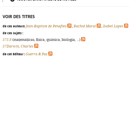
VOIR DES TITRES
de ces auteurs:
Jean-Baptiste de Penafieu
,
Rachid Maraï
,
Isabel Lopes
de ces sujets :
575.8
(matemáticas, física, química, biologia, ...)
57Darwin, Charles
de cet éditeur :
Guerra & Paz