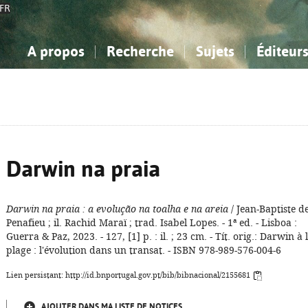
FR
A propos
Recherche
Sujets
Éditeur
a Bibliographie Nationale
imple
onnaissance, Information...
onnaissance, Information...
Avancée
Mes notices
Comment utiliser
Philosophie, psychologie...
Philosophie, psychologie...
Aide - FAQ
ciences sociales...
ciences sociales...
Mathématiques, sciences
Mathématiques, sciences
rts, sport...
rts, sport...
naturelles...
Littérature, linguistique...
naturelles...
Littérature, linguistique...
Darwin na praia
Darwin na praia
: a evolução na toalha e na areia
/ Jean-Baptiste d
Penafieu ; il. Rachid Maraï ; trad. Isabel Lopes. - 1ª ed. - Lisboa :
Guerra & Paz, 2023. - 127, [1] p. : il. ; 23 cm. - Tít. orig.: Darwin à 
plage : l'évolution dans un transat. - ISBN 978-989-576-004-6
Lien persistant: http://id.bnportugal.gov.pt/bib/bibnacional/2155681
AJOUTER DANS MA LISTE DE NOTICES