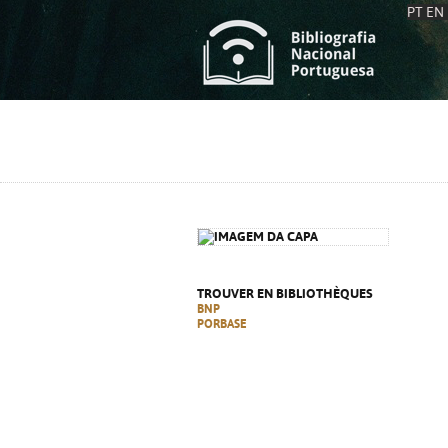
PT
EN
L
S
C
C
S
S
A
A
TROUVER EN BIBLIOTHÈQUES
BNP
PORBASE