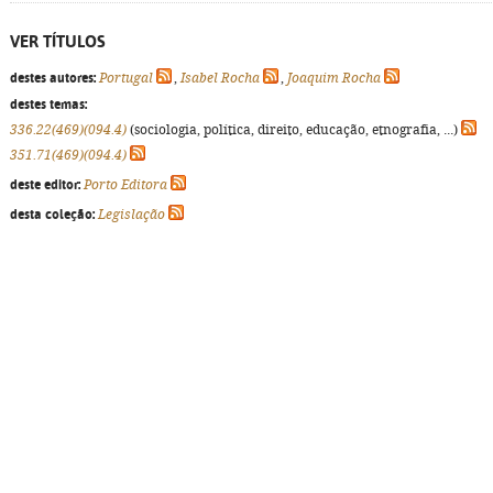
VER TÍTULOS
destes autores:
Portugal
,
Isabel Rocha
,
Joaquim Rocha
destes temas:
336.22(469)(094.4)
(sociologia, política, direito, educação, etnografia, ...)
351.71(469)(094.4)
deste editor:
Porto Editora
desta coleção:
Legislação