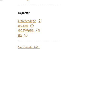
Exportar
MarcXchange
ISO2709
ISO2709(ISIS)
RIS
Ver a minha lista