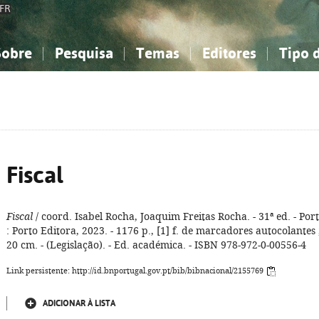
FR
Sobre
Pesquisa
Temas
Editores
Tipo 
obre a Bibliografia Nacional
imples
onhecimento, Informação...
onhecimento, Informação...
Combinada
A minha lista
Como utilizar
Filosofia, psicologia...
Filosofia, psicologia...
Perguntas frequente
iências sociais...
iências sociais...
Ciências exatas e naturais...
Ciências exatas e naturais...
rte, desporto...
rte, desporto...
Literatura, linguística...
Literatura, linguística...
Fiscal
Fiscal
/ coord. Isabel Rocha, Joaquim Freitas Rocha. - 31ª ed. - Por
: Porto Editora, 2023. - 1176 p., [1] f. de marcadores autocolantes 
20 cm. - (Legislação). - Ed. académica. - ISBN 978-972-0-00556-4
Link persistente: http://id.bnportugal.gov.pt/bib/bibnacional/2155769
ADICIONAR À LISTA