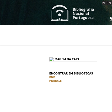
PT
EN
S
S
C
C
C
C
A
A
ENCONTRAR EM BIBLIOTECAS
BNP
PORBASE