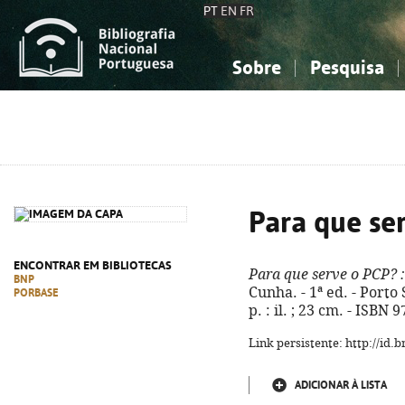
PT
EN
FR
Sobre
Pesquisa
Sobre a Bibliografia Nacional
Simples
Conhecimento, Informação...
Conhecimento, Informação...
Combinada
A
Ciências sociais...
Ciências sociais...
Arte, desporto...
Arte, desporto...
Para que se
ENCONTRAR EM BIBLIOTECAS
Para que serve o PCP?
:
BNP
Cunha. - 1ª ed. - Porto 
PORBASE
p. : il. ; 23 cm. - ISBN
Link persistente: http://id
ADICIONAR À LISTA