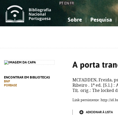
PT
EN
FR
Sobre
Pesquisa
Sobre a Bibliografia Nacional
Simples
Conhecimento, Informação...
Conhecimento, Informação...
Combinada
A
Ciências sociais...
Ciências sociais...
Arte, desporto...
Arte, desporto...
A porta tra
ENCONTRAR EM BIBLIOTECAS
MCFADDEN, Freida, ps
BNP
Ribeiro . 1ª ed. [S.l.] 
PORBASE
Tít. orig.: The locked
Link persistente: http://id
ADICIONAR À LISTA