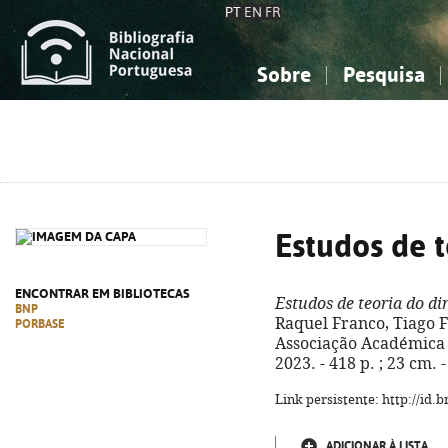
PT
EN
FR
Sobre
Pesquisa
Sobre a Bibliografia Nacional
Simples
Conhecimento, Informação...
Conhecimento, Informação...
Combinada
A
Ciências sociais...
Ciências sociais...
Arte, desporto...
Arte, desporto...
Estudos de t
ENCONTRAR EM BIBLIOTECAS
Estudos de teoria do di
BNP
Raquel Franco, Tiago Fi
PORBASE
Associação Académica 
2023. - 418 p. ; 23 cm.
Link persistente: http://id
ADICIONAR À LISTA