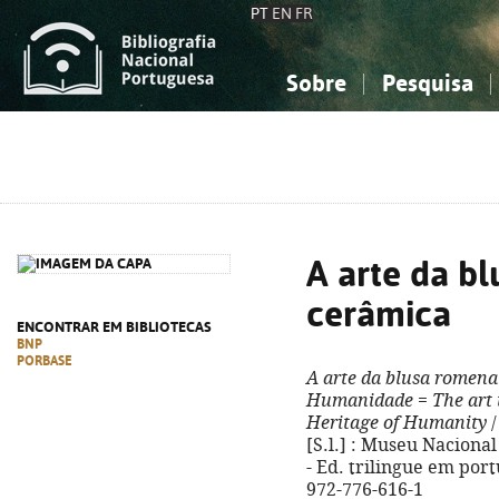
PT
EN
FR
Sobre
Pesquisa
Sobre a Bibliografia Nacional
Simples
Conhecimento, Informação...
Conhecimento, Informação...
Combinada
A
Ciências sociais...
Ciências sociais...
Arte, desporto...
Arte, desporto...
A arte da b
cerâmica
ENCONTRAR EM BIBLIOTECAS
BNP
PORBASE
A arte da blusa romena
Humanidade
=
The art
Heritage of Humanity
/
[S.l.] : Museu Nacional 
- Ed. trilingue em port
972-776-616-1