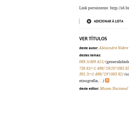
Link persistente: http://id
ADICIONAR À LISTA
VER TÍTULOS
deste autor:
Alexandre Nobre 
destes temas:
069.5(469.411)
(generalidades
738.81(=1:498)"19/20"(083.82
391.2(=1:498)"19"(083.82)
(so
etnografia, ...)
deste editor:
Museu Nacional 