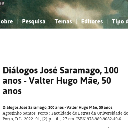
FR
Sobre
Pesquisa
Temas
Editores
Tipo 
obre a Bibliografia Nacional
imples
onhecimento, Informação...
onhecimento, Informação...
Combinada
A minha lista
Como utilizar
Filosofia, psicologia...
Filosofia, psicologia...
Perguntas frequente
iências sociais...
iências sociais...
Ciências exatas e naturais...
Ciências exatas e naturais...
rte, desporto...
rte, desporto...
Literatura, linguística...
Literatura, linguística...
Diálogos José Saramago, 100
anos - Valter Hugo Mãe, 50
anos
Diálogos José Saramago, 100 anos - Valter Hugo Mãe, 50 anos
.
Agostinho Santos. Porto : Faculdade de Letras da Universidade d
Porto, D.L. 2022. 91, [2] p. : il. ; 27 cm. ISBN 978-989-9082-49-6