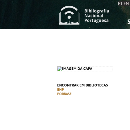
PT
EN
S
S
C
C
C
C
A
A
ENCONTRAR EM BIBLIOTECAS
BNP
PORBASE