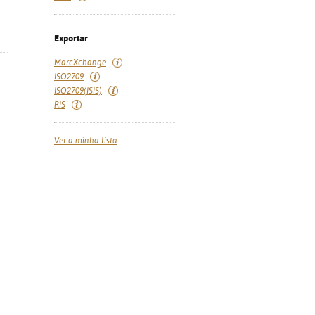
Exportar
MarcXchange
ISO2709
ISO2709(ISIS)
RIS
Ver a minha lista