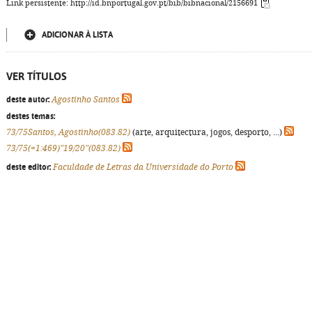
Link persistente: http://id.bnportugal.gov.pt/bib/bibnacional/2156691
ADICIONAR À LISTA
VER TÍTULOS
deste autor:
Agostinho Santos
destes temas:
73/75Santos, Agostinho(083.82)
(arte, arquitectura, jogos, desporto, ...)
73/75(=1:469)"19/20"(083.82)
deste editor:
Faculdade de Letras da Universidade do Porto