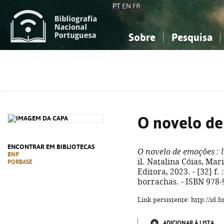
PT
EN
FR
Sobre
Pesquisa
Sobre a Bibliografia Nacional
Simples
Conhecimento, Informação...
Conhecimento, Informação...
Combinada
A
Ciências sociais...
Ciências sociais...
Arte, desporto...
Arte, desporto...
O novelo d
ENCONTRAR EM BIBLIOTECAS
O novelo de emoções
: 
BNP
il. Natalina Cóias, Mari
PORBASE
Editora, 2023. - [32] f. 
borrachas. - ISBN 978-
Link persistente: http://id
ADICIONAR À LISTA