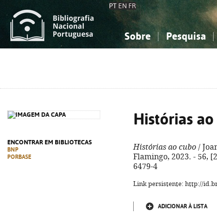
PT
EN
FR
Sobre
Pesquisa
Sobre a Bibliografia Nacional
Simples
Conhecimento, Informação...
Conhecimento, Informação...
Combinada
A
Ciências sociais...
Ciências sociais...
Arte, desporto...
Arte, desporto...
Histórias ao
ENCONTRAR EM BIBLIOTECAS
Histórias ao cubo
/ Joan
BNP
Flamingo, 2023. - 56, [2
PORBASE
6479-4
Link persistente: http://id
ADICIONAR À LISTA