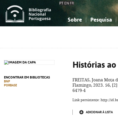
PT
EN
FR
Sobre
Pesquisa
Sobre a Bibliografia Nacional
Simples
Conhecimento, Informação...
Conhecimento, Informação...
Combinada
A
Ciências sociais...
Ciências sociais...
Arte, desporto...
Arte, desporto...
Histórias ao
ENCONTRAR EM BIBLIOTECAS
FREITAS, Joana Mota d
BNP
Flamingo, 2023. 56, [2] 
PORBASE
6479-4
Link persistente: http://id
ADICIONAR À LISTA