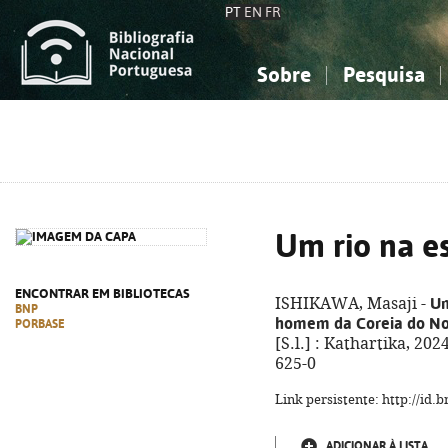
PT
EN
FR
Sobre
Pesquisa
Sobre a Bibliografia Nacional
Simples
Conhecimento, Informação...
Conhecimento, Informação...
Combinada
A
Ciências sociais...
Ciências sociais...
Arte, desporto...
Arte, desporto...
Um rio na e
ENCONTRAR EM BIBLIOTECAS
Um
ISHIKAWA, Masaji -
BNP
homem da Coreia do No
PORBASE
[S.l.] : Kathartika, 20
625-0
Link persistente: http://id
ADICIONAR À LISTA