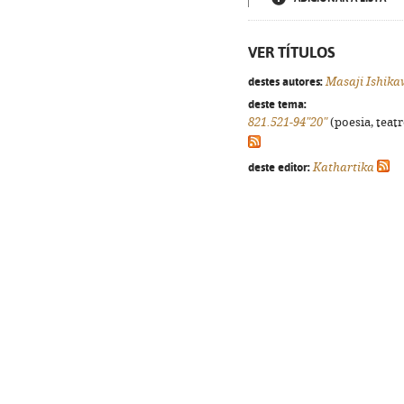
VER TÍTULOS
destes autores:
Masaji Ishik
deste tema:
821.521-94"20"
(poesia, teatr
deste editor:
Kathartika