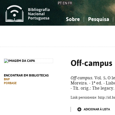
PT
EN
FR
Sobre
Pesquisa
Sobre a Bibliografia Nacional
Simples
Conhecimento, Informação...
Conhecimento, Informação...
Combinada
A
Ciências sociais...
Ciências sociais...
Arte, desporto...
Arte, desporto...
Off-campus
ENCONTRAR EM BIBLIOTECAS
Off-campus
. Vol. 5, O 
BNP
Moreira. - 1ª ed. - Lisb
PORBASE
- Tít. orig.: The legac
Link persistente: http://id
ADICIONAR À LISTA