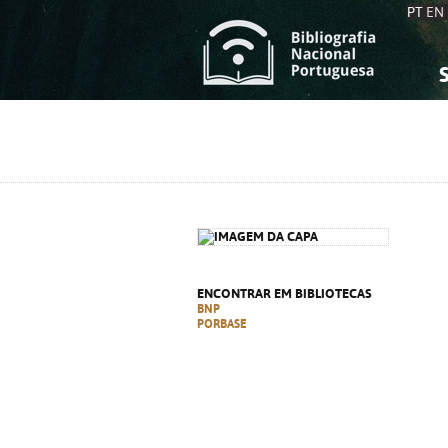
PT
EN
S
S
C
C
C
C
A
A
ENCONTRAR EM BIBLIOTECAS
BNP
PORBASE