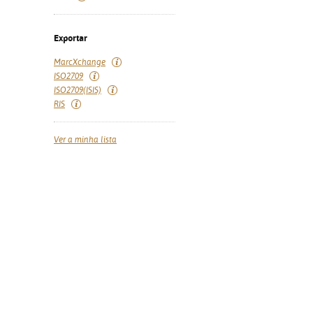
Exportar
MarcXchange
ISO2709
ISO2709(ISIS)
RIS
Ver a minha lista