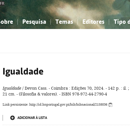
FR
Sobre
Pesquisa
Temas
Editores
Tipo 
obre a Bibliografia Nacional
imples
onhecimento, Informação...
onhecimento, Informação...
Combinada
A minha lista
Como utilizar
Filosofia, psicologia...
Filosofia, psicologia...
Perguntas frequente
iências sociais...
iências sociais...
Ciências exatas e naturais...
Ciências exatas e naturais...
rte, desporto...
rte, desporto...
Literatura, linguística...
Literatura, linguística...
Igualdade
Igualdade
/ Devon Cass. - Coimbra : Edições 70, 2024. - 142 p. : il. ;
21 cm. - (Filosofia & valores). - ISBN 978-972-44-2790-4
Link persistente: http://id.bnportugal.gov.pt/bib/bibnacional/2158036
ADICIONAR À LISTA