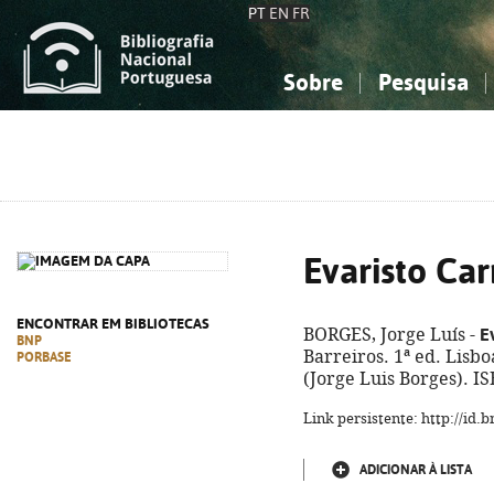
PT
EN
FR
Sobre
Pesquisa
Sobre a Bibliografia Nacional
Simples
Conhecimento, Informação...
Conhecimento, Informação...
Combinada
A
Ciências sociais...
Ciências sociais...
Arte, desporto...
Arte, desporto...
Evaristo Car
ENCONTRAR EM BIBLIOTECAS
E
BORGES, Jorge Luís -
BNP
Barreiros. 1ª ed. Lisboa
PORBASE
(Jorge Luis Borges). I
Link persistente: http://id
ADICIONAR À LISTA