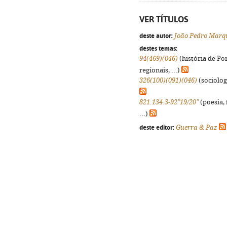
VER TÍTULOS
deste autor:
João Pedro Marq
destes temas:
94(469)(046)
(história de Po
regionais, ...)
326(100)(091)(046)
(sociologi
821.134.3-92"19/20"
(poesia, 
...)
deste editor:
Guerra & Paz