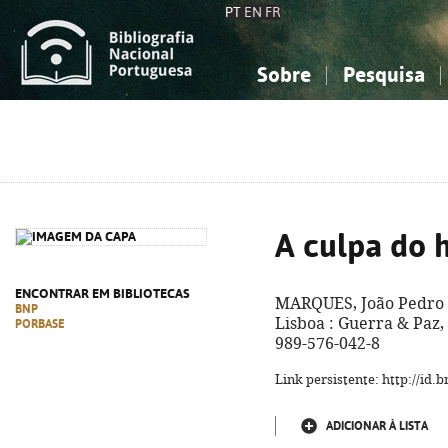
PT
EN
FR
Sobre
Pesquisa
Sobre a Bibliografia Nacional
Simples
Conhecimento, Informação...
Conhecimento, Informação...
Combinada
A
Ciências sociais...
Ciências sociais...
Arte, desporto...
Arte, desporto...
A culpa do
ENCONTRAR EM BIBLIOTECAS
MARQUES, João Pedro
BNP
Lisboa : Guerra & Paz, 
PORBASE
989-576-042-8
Link persistente: http://id
ADICIONAR À LISTA