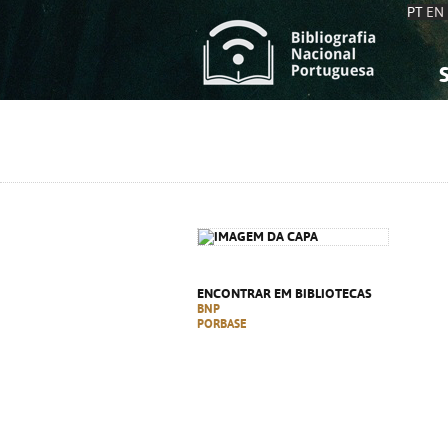
PT
EN
S
S
C
C
C
C
A
A
ENCONTRAR EM BIBLIOTECAS
BNP
PORBASE