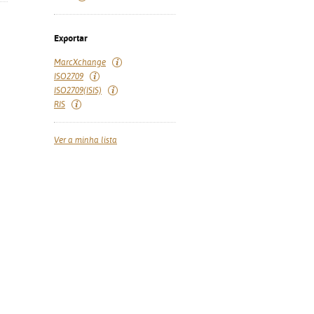
Exportar
MarcXchange
ISO2709
ISO2709(ISIS)
RIS
Ver a minha lista