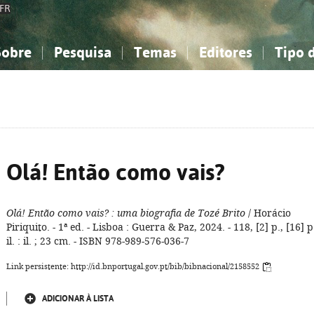
FR
Sobre
Pesquisa
Temas
Editores
Tipo 
obre a Bibliografia Nacional
imples
onhecimento, Informação...
onhecimento, Informação...
Combinada
A minha lista
Como utilizar
Filosofia, psicologia...
Filosofia, psicologia...
Perguntas frequente
iências sociais...
iências sociais...
Ciências exatas e naturais...
Ciências exatas e naturais...
rte, desporto...
rte, desporto...
Literatura, linguística...
Literatura, linguística...
Olá! Então como vais?
Olá! Então como vais?
: uma biografia de Tozé Brito
/ Horácio
Piriquito. - 1ª ed. - Lisboa : Guerra & Paz, 2024. - 118, [2] p., [16] p
il. : il. ; 23 cm. - ISBN 978-989-576-036-7
Link persistente: http://id.bnportugal.gov.pt/bib/bibnacional/2158552
ADICIONAR À LISTA