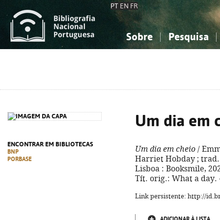
PT
EN
FR
Sobre
Pesquisa
Sobre a Bibliografia Nacional
Simples
Conhecimento, Informação...
Conhecimento, Informação...
Combinada
A
Ciências sociais...
Ciências sociais...
Arte, desporto...
Arte, desporto...
Um dia em 
ENCONTRAR EM BIBLIOTECAS
Um dia em cheio
/ Emma
BNP
Harriet Hobday ; trad. 
PORBASE
Lisboa : Booksmile, 2024.
Tít. orig.: What a day.
Link persistente: http://id
ADICIONAR À LISTA