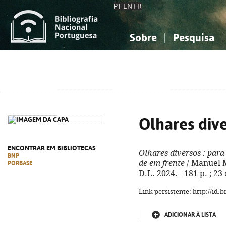
PT
EN
FR
Sobre
Pesquisa
Sobre a Bibliografia Nacional
Simples
Conhecimento, Informação...
Conhecimento, Informação...
Combinada
A
Ciências sociais...
Ciências sociais...
Arte, desporto...
Arte, desporto...
Olhares div
ENCONTRAR EM BIBLIOTECAS
Olhares diversos
: para
BNP
de em frente
/ Manuel M
PORBASE
D.L. 2024. - 181 p. ; 2
Link persistente: http://id
ADICIONAR À LISTA