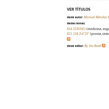
VER TÍTULOS
deste autor:
Manuel Mendes S
destes temas:
614.253(042)
(medicina, enge
821.134.3-4"20"
(poesia, teat
deste editor:
By the Book