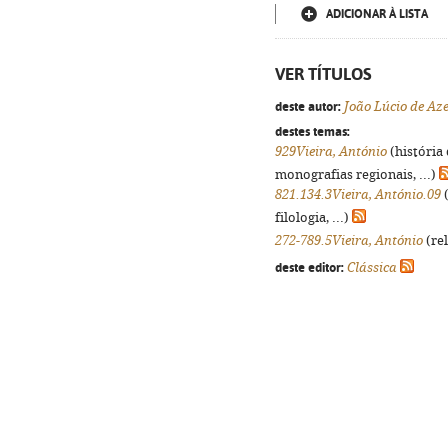
ADICIONAR À LISTA
VER TÍTULOS
deste autor:
João Lúcio de Az
destes temas:
929Vieira, António
(história
monografias regionais, ...)
821.134.3Vieira, António.09
(
filologia, ...)
272-789.5Vieira, António
(rel
deste editor:
Clássica