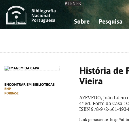
PT
EN
FR
Sobre
Pesquisa
Sobre a Bibliografia Nacional
Simples
Conhecimento, Informação...
Conhecimento, Informação...
Combinada
A
Ciências sociais...
Ciências sociais...
Arte, desporto...
Arte, desporto...
História de
Vieira
ENCONTRAR EM BIBLIOTECAS
BNP
PORBASE
AZEVEDO, João Lúcio 
4ª ed. Forte da Casa : C
ISBN 978-972-561-493-
Link persistente: http://id