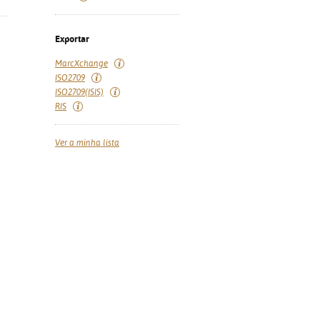
Exportar
MarcXchange
ISO2709
ISO2709(ISIS)
RIS
Ver a minha lista