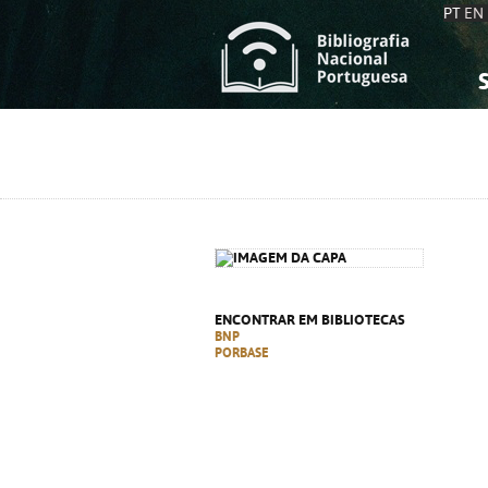
PT
EN
S
S
C
C
C
C
A
A
ENCONTRAR EM BIBLIOTECAS
BNP
PORBASE