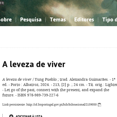
FR
Sobre
Pesquisa
Temas
Editores
Tipo 
obre a Bibliografia Nacional
imples
onhecimento, Informação...
onhecimento, Informação...
Combinada
A minha lista
Como utilizar
Filosofia, psicologia...
Filosofia, psicologia...
Perguntas frequente
iências sociais...
iências sociais...
Ciências exatas e naturais...
Ciências exatas e naturais...
rte, desporto...
rte, desporto...
Literatura, linguística...
Literatura, linguística...
A leveza de viver
A leveza de viver
/ Yung Pueblo ; trad. Alexandra Guimarães. - 1ª
ed. - Porto : Albatroz, 2024. - 213, [2] p. ; 24 cm. - Tít. orig.: Lighte
- Let go of the past, connect with the present, and expand the
future. - ISBN 978-989-739-227-6
Link persistente: http://id.bnportugal.gov.pt/bib/bibnacional/2159050
ADICIONAR À LISTA