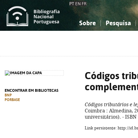
PT
EN
FR
Sobre
Pesquisa
Sobre a Bibliografia Nacional
Simples
Conhecimento, Informação...
Conhecimento, Informação...
Combinada
A
Ciências sociais...
Ciências sociais...
Arte, desporto...
Arte, desporto...
Códigos trib
complemen
ENCONTRAR EM BIBLIOTECAS
BNP
PORBASE
Códigos tributários e 
Coimbra : Almedina, 202
universitários). - ISB
Link persistente: http://id