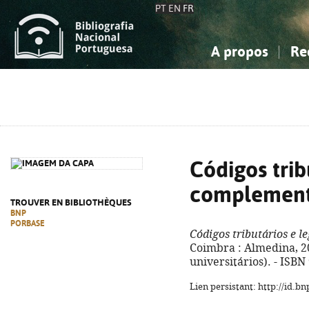
PT
EN
FR
A propos
Re
La Bibliographie Nationale
Simple
Connaissance, Information...
Connaissance, Information...
Avancée
Mes 
Sciences sociales...
Sciences sociales...
Arts, sport...
Arts, sport...
Códigos trib
complemen
TROUVER EN BIBLIOTHÈQUES
BNP
PORBASE
Códigos tributários e 
Coimbra : Almedina, 202
universitários). - ISB
Lien persistant: http://id.