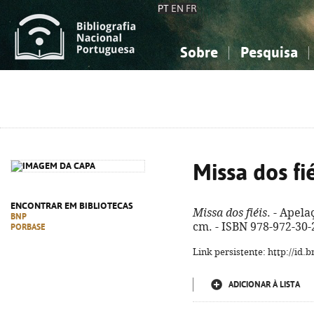
PT
EN
FR
Sobre
Pesquisa
Sobre a Bibliografia Nacional
Simples
Conhecimento, Informação...
Conhecimento, Informação...
Combinada
A
Ciências sociais...
Ciências sociais...
Arte, desporto...
Arte, desporto...
Missa dos fié
ENCONTRAR EM BIBLIOTECAS
Missa dos fiéis
. - Apela
BNP
cm. - ISBN 978-972-30-
PORBASE
Link persistente: http://id
ADICIONAR À LISTA