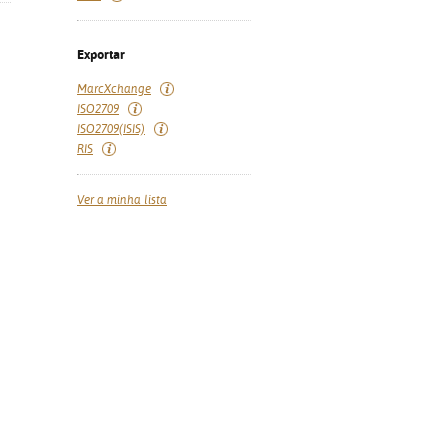
Exportar
MarcXchange
ISO2709
ISO2709(ISIS)
RIS
Ver a minha lista