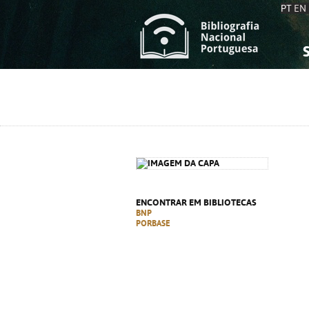
PT
EN
S
S
C
C
C
C
A
A
ENCONTRAR EM BIBLIOTECAS
BNP
PORBASE