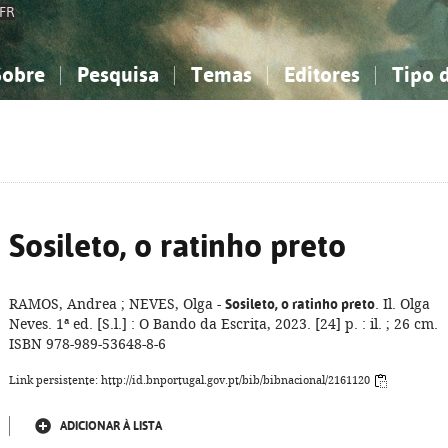
FR
Sobre
Pesquisa
Temas
Editores
Tipo 
obre a Bibliografia Nacional
imples
onhecimento, Informação...
onhecimento, Informação...
Combinada
A minha lista
Como utilizar
Filosofia, psicologia...
Filosofia, psicologia...
Perguntas frequente
iências sociais...
iências sociais...
Ciências exatas e naturais...
Ciências exatas e naturais...
rte, desporto...
rte, desporto...
Literatura, linguística...
Literatura, linguística...
Sosileto, o ratinho preto
RAMOS, Andrea ; NEVES, Olga -
Sosileto, o ratinho preto
. Il. Olga
Neves. 1ª ed. [S.l.] : O Bando da Escrita, 2023. [24] p. : il. ; 26 cm.
ISBN 978-989-53648-8-6
Link persistente: http://id.bnportugal.gov.pt/bib/bibnacional/2161120
ADICIONAR À LISTA