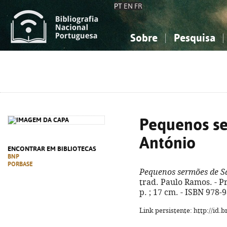
PT
EN
FR
Sobre
Pesquisa
Sobre a Bibliografia Nacional
Simples
Conhecimento, Informação...
Conhecimento, Informação...
Combinada
A
Ciências sociais...
Ciências sociais...
Arte, desporto...
Arte, desporto...
Pequenos se
António
ENCONTRAR EM BIBLIOTECAS
BNP
PORBASE
Pequenos sermões de S
trad. Paulo Ramos. - Pr
p. ; 17 cm. - ISBN 978-
Link persistente: http://id