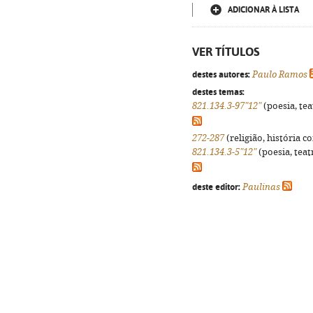
ADICIONAR À LISTA
VER TÍTULOS
destes autores:
Paulo Ramos
destes temas:
821.134.3-97"12"
(poesia, tea
272-287
(religião, história c
821.134.3-5"12"
(poesia, teat
deste editor:
Paulinas