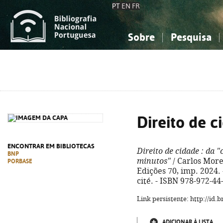
PT
EN
FR
Sobre
Pesquisa
Sobre a Bibliografia Nacional
Simples
Conhecimento, Informação...
Conhecimento, Informação...
Combinada
A
Ciências sociais...
Ciências sociais...
Arte, desporto...
Arte, desporto...
Direito de c
ENCONTRAR EM BIBLIOTECAS
Direito de cidade
: da "
BNP
minutos"
/ Carlos Moren
PORBASE
Edições 70, imp. 2024. -
cité. - ISBN 978-972-44
Link persistente: http://id
ADICIONAR À LISTA