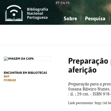
PT
EN
FR
Sobre
Pesquisa
Sobre a Bibliografia Nacional
Simples
Conhecimento, Informação...
Conhecimento, Informação...
Combinada
A
Ciências sociais...
Ciências sociais...
Arte, desporto...
Arte, desporto...
Preparação 
aferição
ENCONTRAR EM BIBLIOTECAS
BNP
PORBASE
Preparação para a prov
Susana Ribeiro Nunes. - 
: il. ; 29 cm. - ISBN 97
Link persistente: http://id