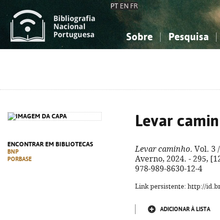
PT
EN
FR
Sobre
Pesquisa
Sobre a Bibliografia Nacional
Simples
Conhecimento, Informação...
Conhecimento, Informação...
Combinada
A
Ciências sociais...
Ciências sociais...
Arte, desporto...
Arte, desporto...
Levar cami
ENCONTRAR EM BIBLIOTECAS
Levar caminho
. Vol. 3
BNP
Averno, 2024. - 295, [12
PORBASE
978-989-8630-12-4
Link persistente: http://id
ADICIONAR À LISTA