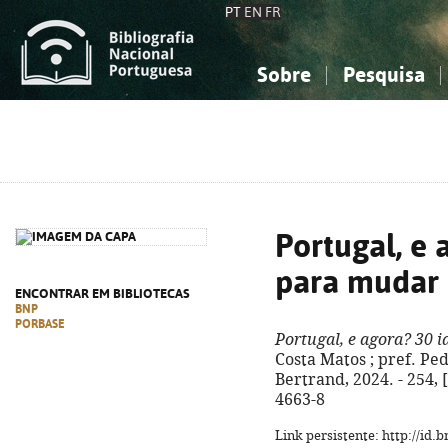
PT
EN
FR
Sobre
Pesquisa
Sobre a Bibliografia Nacional
Simples
Conhecimento, Informação...
Conhecimento, Informação...
Combinada
A
Ciências sociais...
Ciências sociais...
Arte, desporto...
Arte, desporto...
Portugal, e 
para mudar 
ENCONTRAR EM BIBLIOTECAS
BNP
PORBASE
Portugal, e agora? 30 i
Costa Matos ; pref. Ped
Bertrand, 2024. - 254, [
4663-8
Link persistente: http://id