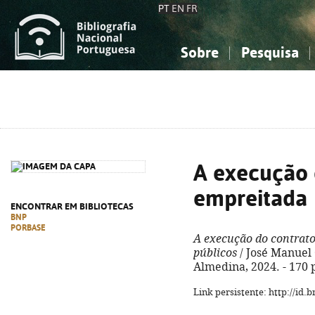
PT
EN
FR
Sobre
Pesquisa
Sobre a Bibliografia Nacional
Simples
Conhecimento, Informação...
Conhecimento, Informação...
Combinada
A
Ciências sociais...
Ciências sociais...
Arte, desporto...
Arte, desporto...
A execução 
empreitada
ENCONTRAR EM BIBLIOTECAS
BNP
PORBASE
A execução do contrato
públicos
/ José Manuel 
Almedina, 2024. - 170 p
Link persistente: http://id