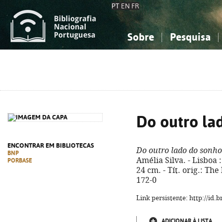
PT
EN
FR
Sobre
Pesquisa
Sobre a Bibliografia Nacional
Simples
Conhecimento, Informação...
Conhecimento, Informação...
Combinada
A
Ciências sociais...
Ciências sociais...
Arte, desporto...
Arte, desporto...
Do outro la
ENCONTRAR EM BIBLIOTECAS
Do outro lado do sonho
BNP
Amélia Silva. - Lisboa :
PORBASE
24 cm. - Tít. orig.: Th
172-0
Link persistente: http://id
ADICIONAR À LISTA