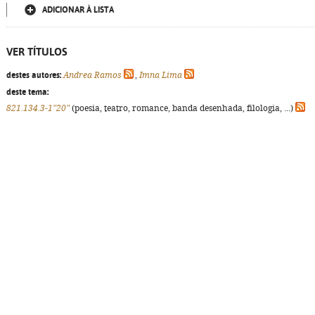
ADICIONAR À LISTA
VER TÍTULOS
destes autores:
Andrea Ramos
,
Imna Lima
deste tema:
821.134.3-1"20"
(poesia, teatro, romance, banda desenhada, filologia, ...)