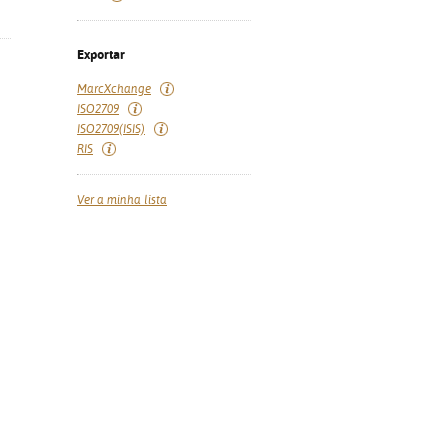
Exportar
MarcXchange
ISO2709
ISO2709(ISIS)
RIS
Ver a minha lista