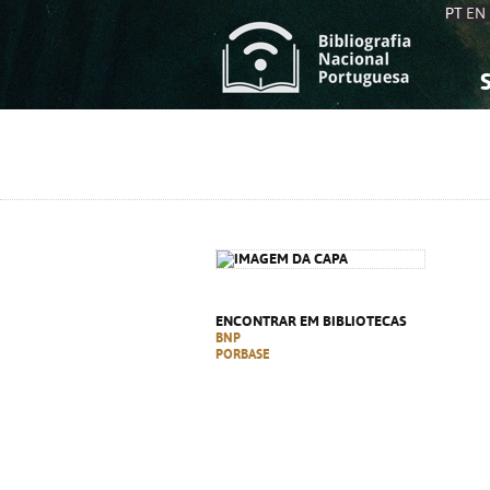
PT
EN
S
S
C
C
C
C
A
A
ENCONTRAR EM BIBLIOTECAS
BNP
PORBASE