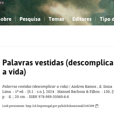
FR
Sobre
Pesquisa
Temas
Editores
Tipo 
obre a Bibliografia Nacional
imples
onhecimento, Informação...
onhecimento, Informação...
Combinada
A minha lista
Como utilizar
Filosofia, psicologia...
Filosofia, psicologia...
Perguntas frequente
iências sociais...
iências sociais...
Ciências exatas e naturais...
Ciências exatas e naturais...
rte, desporto...
rte, desporto...
Literatura, linguística...
Literatura, linguística...
Palavras vestidas (descomplica
a vida)
Palavras vestidas (descomplicar a vida)
/ Andrea Ramos ; il. Imna
Lima. - 1ª ed. - [S.l. : s.n.], 2024 : Manuel Barbosa & Filhos. - 130, [
p. : il. ; 20 cm. - ISBN 978-989-35060-6-6
Link persistente: http://id.bnportugal.gov.pt/bib/bibnacional/2162509