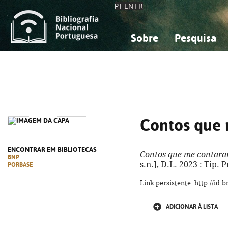
PT
EN
FR
Sobre
Pesquisa
Sobre a Bibliografia Nacional
Simples
Conhecimento, Informação...
Conhecimento, Informação...
Combinada
A
Ciências sociais...
Ciências sociais...
Arte, desporto...
Arte, desporto...
Contos que
ENCONTRAR EM BIBLIOTECAS
Contos que me contar
BNP
s.n.], D.L. 2023 : Tip. P
PORBASE
Link persistente: http://id
ADICIONAR À LISTA