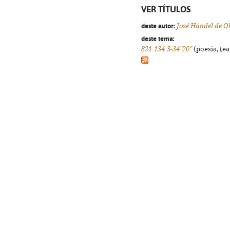
VER TÍTULOS
deste autor:
José Händel de Ol
deste tema:
821.134.3-34"20"
(poesia, tea