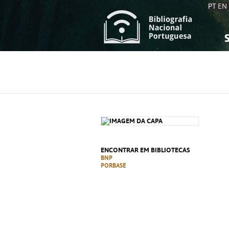
PT
EN
S
S
C
C
C
C
A
A
ENCONTRAR EM BIBLIOTECAS
BNP
PORBASE