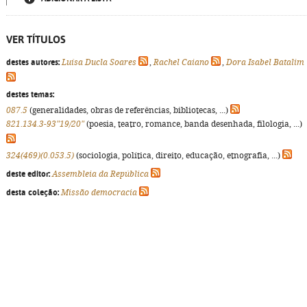
VER TÍTULOS
destes autores:
Luísa Ducla Soares
,
Rachel Caiano
,
Dora Isabel Batalim
destes temas:
087.5
(generalidades, obras de referências, bibliotecas, ...)
821.134.3-93"19/20"
(poesia, teatro, romance, banda desenhada, filologia, ...)
324(469)(0.053.5)
(sociologia, política, direito, educação, etnografia, ...)
deste editor:
Assembleia da República
desta coleção:
Missão democracia