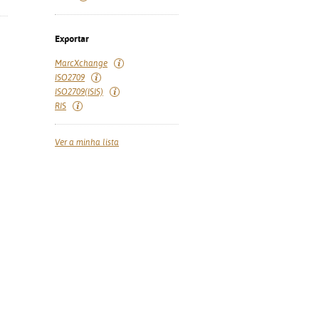
Exportar
MarcXchange
ISO2709
ISO2709(ISIS)
RIS
Ver a minha lista