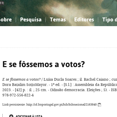
FR
Sobre
Pesquisa
Temas
Editores
Tipo 
obre a Bibliografia Nacional
imples
onhecimento, Informação...
onhecimento, Informação...
Combinada
A minha lista
Como utilizar
Filosofia, psicologia...
Filosofia, psicologia...
Perguntas frequente
iências sociais...
iências sociais...
Ciências exatas e naturais...
Ciências exatas e naturais...
rte, desporto...
rte, desporto...
Literatura, linguística...
Literatura, linguística...
E se fôssemos a votos?
E se fôssemos a votos?
/ Luísa Ducla Soares ; il. Rachel Caiano ; cur
Dora Batalim SottoMayor. - 1ª ed. - [S.l.] : Assembleia da Repúblic
2023. - [42] p. : il. ; 25 cm. - (Missão democracia. Eleições ; 5). - IS
978-972-556-822-4
Link persistente: http://id.bnportugal.gov.pt/bib/bibnacional/2163840
ADICIONAR À LISTA