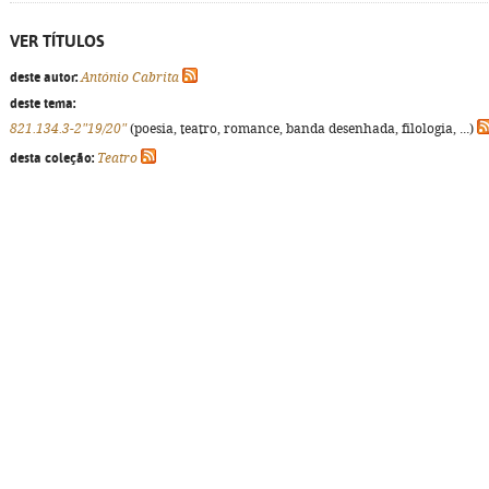
VER TÍTULOS
deste autor:
António Cabrita
deste tema:
821.134.3-2"19/20"
(poesia, teatro, romance, banda desenhada, filologia, ...)
desta coleção:
Teatro