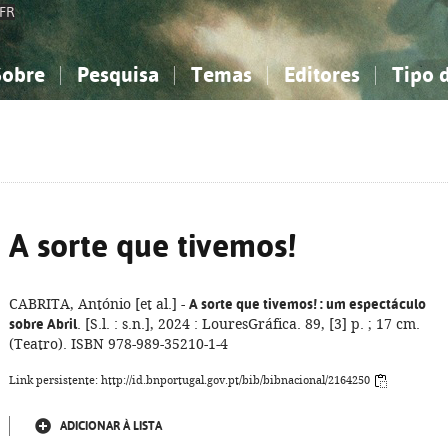
FR
Sobre
Pesquisa
Temas
Editores
Tipo 
obre a Bibliografia Nacional
imples
onhecimento, Informação...
onhecimento, Informação...
Combinada
A minha lista
Como utilizar
Filosofia, psicologia...
Filosofia, psicologia...
Perguntas frequente
iências sociais...
iências sociais...
Ciências exatas e naturais...
Ciências exatas e naturais...
rte, desporto...
rte, desporto...
Literatura, linguística...
Literatura, linguística...
A sorte que tivemos!
CABRITA, António [et al.] -
A sorte que tivemos!
: um espectáculo
sobre Abril
. [S.l. : s.n.], 2024 : LouresGráfica. 89, [3] p. ; 17 cm.
(Teatro). ISBN 978-989-35210-1-4
Link persistente: http://id.bnportugal.gov.pt/bib/bibnacional/2164250
ADICIONAR À LISTA