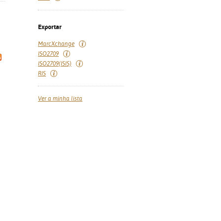
Exportar
MarcXchange
ISO2709
ISO2709(ISIS)
RIS
Ver a minha lista