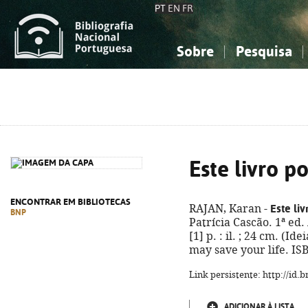
PT
EN
FR
Sobre
Pesquisa
Sobre a Bibliografia Nacional
Simples
Conhecimento, Informação...
Conhecimento, Informação...
Combinada
A
Ciências sociais...
Ciências sociais...
Arte, desporto...
Arte, desporto...
Este livro p
ENCONTRAR EM BIBLIOTECAS
Este li
RAJAN, Karan -
BNP
Patrícia Cascão. 1ª ed.
[1] p. : il. ; 24 cm. (Id
may save your life. IS
Link persistente: http://id
ADICIONAR À LISTA