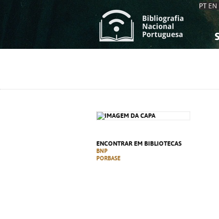
PT
EN
S
S
C
C
C
C
A
A
ENCONTRAR EM BIBLIOTECAS
BNP
PORBASE