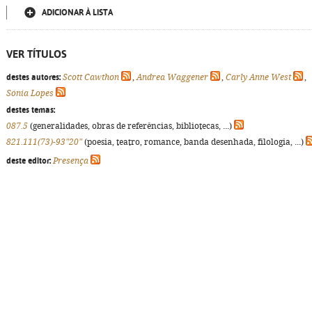
ADICIONAR À LISTA
VER TÍTULOS
destes autores:
Scott Cawthon
,
Andrea Waggener
,
Carly Anne West
,
Sónia Lopes
destes temas:
087.5
(generalidades, obras de referências, bibliotecas, ...)
821.111(73)-93"20"
(poesia, teatro, romance, banda desenhada, filologia, ...)
deste editor:
Presença