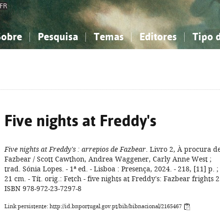
FR
Sobre
Pesquisa
Temas
Editores
Tipo 
obre a Bibliografia Nacional
imples
onhecimento, Informação...
onhecimento, Informação...
Combinada
A minha lista
Como utilizar
Filosofia, psicologia...
Filosofia, psicologia...
Perguntas frequente
iências sociais...
iências sociais...
Ciências exatas e naturais...
Ciências exatas e naturais...
rte, desporto...
rte, desporto...
Literatura, linguística...
Literatura, linguística...
Five nights at Freddy's
Five nights at Freddy's
: arrepios de Fazbear
. Livro 2, À procura d
Fazbear / Scott Cawthon, Andrea Waggener, Carly Anne West ;
trad. Sónia Lopes. - 1ª ed. - Lisboa : Presença, 2024. - 218, [11] p. ;
21 cm. - Tít. orig.: Fetch - five nights at Freddy's: Fazbear frights 2.
ISBN 978-972-23-7297-8
Link persistente: http://id.bnportugal.gov.pt/bib/bibnacional/2165467