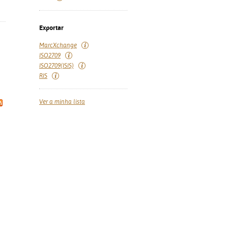
Exportar
MarcXchange
ISO2709
ISO2709(ISIS)
RIS
Ver a minha lista