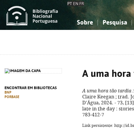
PT
EN
FR
Sobre
Pesquisa
Sobre a Bibliografia Nacional
Simples
Conhecimento, Informação...
Conhecimento, Informação...
Combinada
A
Ciências sociais...
Ciências sociais...
Arte, desporto...
Arte, desporto...
A uma hora 
ENCONTRAR EM BIBLIOTECAS
A uma hora tão tardia
:
BNP
Claire Keegan ; trad. J
PORBASE
D'Água, 2024. - 73, [13] 
late in the day : stor
783-412-7
Link persistente: http://id