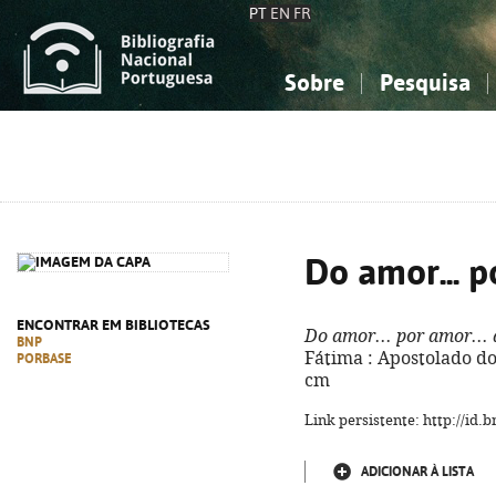
PT
EN
FR
Sobre
Pesquisa
Sobre a Bibliografia Nacional
Simples
Conhecimento, Informação...
Conhecimento, Informação...
Combinada
A
Ciências sociais...
Ciências sociais...
Arte, desporto...
Arte, desporto...
Do amor... p
ENCONTRAR EM BIBLIOTECAS
Do amor... por amor...
BNP
Fátima : Apostolado do R
PORBASE
cm
Link persistente: http://id
ADICIONAR À LISTA