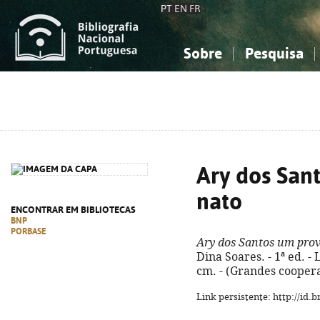
PT
EN
FR
Sobre
Pesquisa
Sobre a Bibliografia Nacional
Simples
Conhecimento, Informação...
Conhecimento, Informação...
Combinada
A
Ciências sociais...
Ciências sociais...
Arte, desporto...
Arte, desporto...
Ary dos San
nato
ENCONTRAR EM BIBLIOTECAS
BNP
PORBASE
Ary dos Santos um pro
Dina Soares. - 1ª ed. - L
cm. - (Grandes coopera
Link persistente: http://id